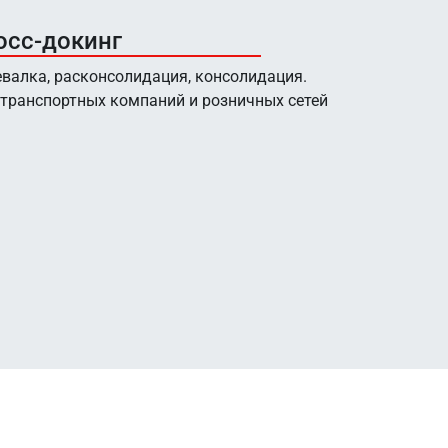
осс-докинг
валка, расконсолидация, консолидация.
транспортных компаний и розничных сетей