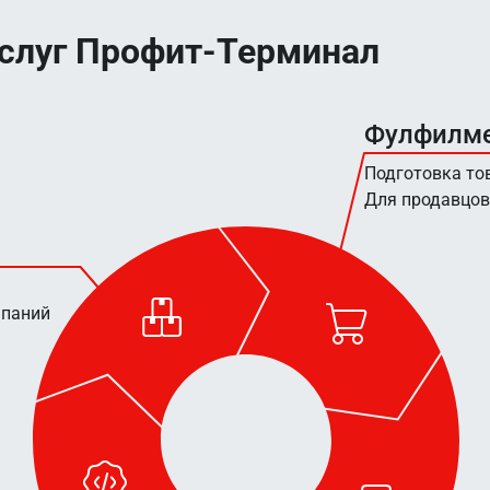
услуг Профит-Терминал
Фулфилм
Подготовка то
Для продавцов
мпаний