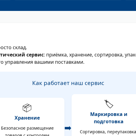
осто склад.
тический сервис
: приёмка, хранение, сортировка, упа
ого управления вашими поставками.
Как работает наш сервис
🏷️
📦
Маркировка и
Хранение
подготовка
➡️
Безопасное размещение
Сортировка, переупаковка
товаров с контролем