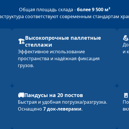
Общая площадь склада -
более 9 500 м²
аструктура соответствуют современным стандартам хран
💪
Высокопрочные паллетные
🏗️
стеллажи
Д
Эффективное использование
и 
пространства и надёжная фиксация
грузов.
🚚
🚪
Пандусы на 20 постов
Быстрая и удобная погрузка/разгрузка.
По
Оснащено
7 док‑леверами
.
вк