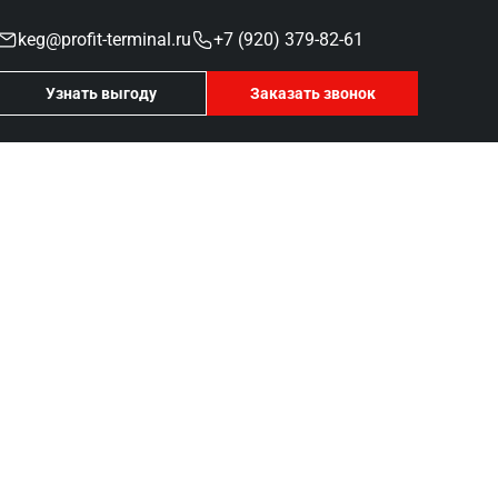
keg@profit-terminal.ru
+7 (920) 379-82-61
Узнать выгоду
Заказать звонок