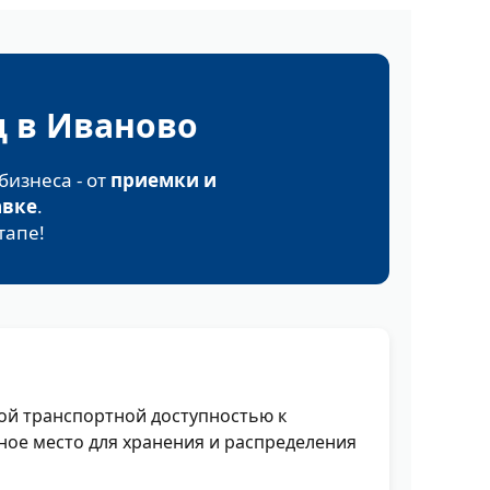
д в Иваново
бизнеса - от
приемки и
авке
.
тапе!
ой транспортной доступностью к
ьное место для хранения и распределения